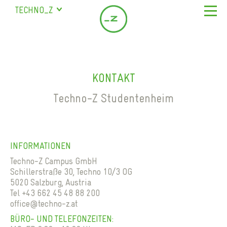
TECHNO_Z
SALZBURG
URSTEIN
ONLINE-ANFRAGE
STUDENTENHEIM
INFRASTRUKTUR
BISCHOFSHOFEN
KONTAKT
LAGE & VERKEHRSANBINDUNG
APPARTEMENTS
SAALFELDEN
Techno-Z Studentenheim
FREIZEITANGEBOTE
CAMPUS 2
MARIAPFARR
FAQ
GEMEINSCHAFTSBEREICH
CAMPUS 3
ANMELDUNG
KONTAKT
SERVICELEISTUNGEN
CAMPUS 4
EIN- UND AUSZUG
INFORMATIONEN
PARKEN
DE
ANMELDUNGSSTATUS
APPARTEMENTS
Techno-Z Campus GmbH
EN
Schillerstraße 30, Techno 10/3 OG
SERVICES
5020 Salzburg, Austria
HEIMVERTRETUNG
Tel +43 662 45 48 88 200
office@techno-z.at
DOKUMENTE
BÜRO- UND TELEFONZEITEN: