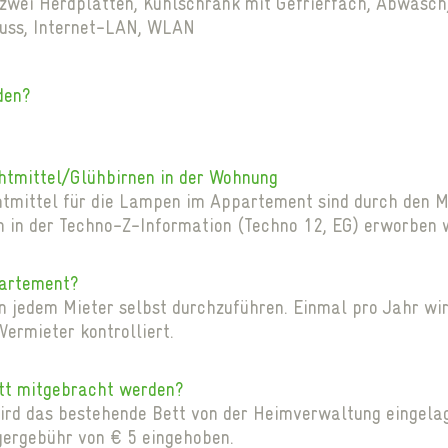
zwei Herdplatten, Kühlschrank mit Gefrierfach, Abwasch
uss, Internet-LAN, WLAN
den?
htmittel/Glühbirnen in der Wohnung
tmittel für die Lampen im Appartement sind durch den Mi
n in der Techno-Z-Information (Techno 12, EG) erworben
partement?
on jedem Mieter selbst durchzuführen. Einmal pro Jahr wi
ermieter kontrolliert.
ett mitgebracht werden?
wird das bestehende Bett von der Heimverwaltung eingelag
gergebühr von € 5 eingehoben.