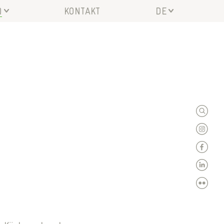
Q
KONTAKT
DE
MELDUNG
EN
N- UND AUSZUG
PARTEMENTS
RVICES
IMVERTRETUNG
KUMENTE