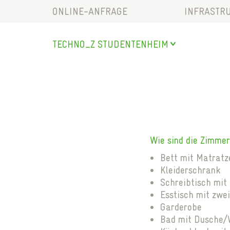
ONLINE-ANFRAGE
INFRASTR
LAGE & V
TECHNO_Z
STUDENTENHEIM
FREIZEITA
SALZBURG
GEMEINSC
URSTEIN
SERVICEL
STUDENTENHEIM
PARKEN
BISCHOFSHOFEN
SAALFELDEN
Wie sind die Zimmer
MARIAPFARR
Bett mit Matratz
Kleiderschrank
Schreibtisch mit
Esstisch mit zwe
Garderobe
Bad mit Dusche