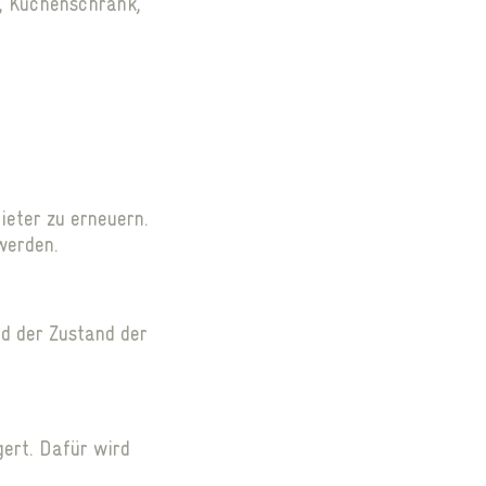
, Küchenschrank,
eter zu erneuern.
 werden.
rd der Zustand der
ert. Dafür wird