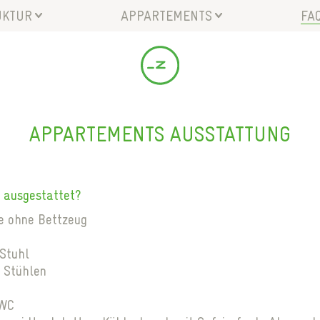
UKTUR
APPARTEMENTS
FA
ERKEHRSANBINDUNG
CAMPUS 2
AN
NGEBOTE
CAMPUS 3
EI
HAFTSBEREICH
CAMPUS 4
AP
EISTUNGEN
ANMELDUNGSSTATUS
SE
APPARTEMENTS AUSSTATTUNG
HE
DO
 ausgestattet?
e ohne Bettzeug
 Stuhl
i Stühlen
/WC